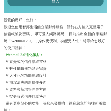
親愛的用戶，您好：
歡迎您使用
智邦生活館
企業郵件服務，請於右方輸入完整電子
信箱帳號及密碼， 即可
登入網路郵局
， 目前推出全新的 網路郵
局「Webmail 2.0」，操作更便利、功能更人性！將帶給您最好
的使用體驗！
Webmail 2.0進化優點 :
V 直覺式的信件讀取窗格
V 郵件編輯器功能更完善
V 人性化的功能動線設計
V 簡潔清爽的新操作介面
V 資料夾新增管理更方便
V 搜尋篩選信件輕鬆快速
還有更多貼心的功能，等您來發掘唷！歡迎您立即前往新版體
驗！